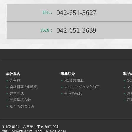
042-651-3627
TEL :
042-651-3639
FAX :
会社案内
事業紹介
製品
ご挨拶
NC旋盤加工
N
会社概要 / 組織図
マシニングセンタ加工
マ
経営理念
生産の流れ
治
品質環境方針
表
私たちのつよみ
〒192-0154 八王子市下恩方町1095
TEL：042(651)3627 FAX：042(651)3639