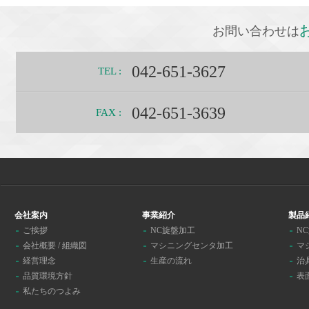
お問い合わせは
042-651-3627
TEL :
042-651-3639
FAX :
会社案内
事業紹介
製品
ご挨拶
NC旋盤加工
N
会社概要 / 組織図
マシニングセンタ加工
マ
経営理念
生産の流れ
治
品質環境方針
表
私たちのつよみ